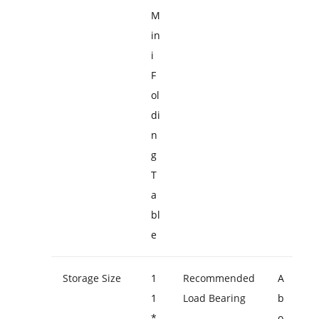
M
in
i
F
ol
di
n
g
T
a
bl
e
Storage Size
1
Recommended
A
1
Load Bearing
b
*
o