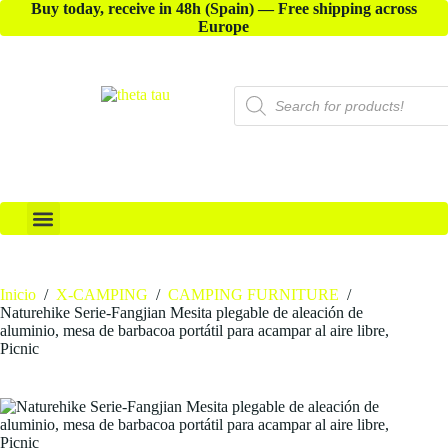
Buy today, receive in 48h (Spain) — Free shipping across
Europe
X-ACCESSORIES
Inicio
/
X-CAMPING
/
CAMPING FURNITURE
/
Naturehike Serie-Fangjian Mesita plegable de aleación de
aluminio, mesa de barbacoa portátil para acampar al aire libre,
Picnic