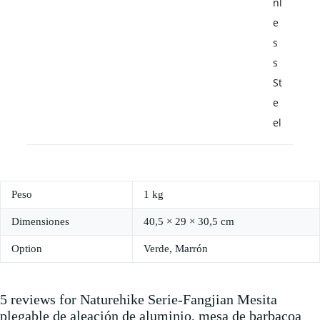
nl
e
s
s
St
e
el
Peso
1 kg
Dimensiones
40,5 × 29 × 30,5 cm
Option
Verde, Marrón
5 reviews for
Naturehike Serie-Fangjian Mesita
plegable de aleación de aluminio, mesa de barbacoa