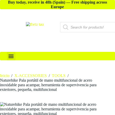
Buy today, receive in 48h (Spain) — Free shipping across
Europe
X-ACCESSORIES
Inicio
/
X-ACCESSORIES
/
TOOLS
/
Naturehike Pala portátil de mano multifuncional de acero
inoxidable para acampar, herramienta de supervivencia para
exteriores, pequeña, multifuncional