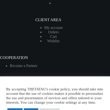
CLIENT AREA
My account
Orders
Cart
Wishlist
COOPERATION
Become a Partner
By accepting THETATAU's cookie policy, you should take into
English
account that the use of cookies makes it possible to personalize
the use and presentation of services and offers tailored to your
interests. You can change your cookie settings at any time.