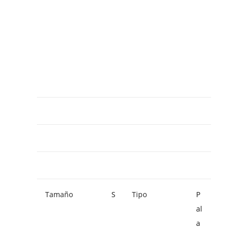
Tamaño
S
Tipo
P
al
a