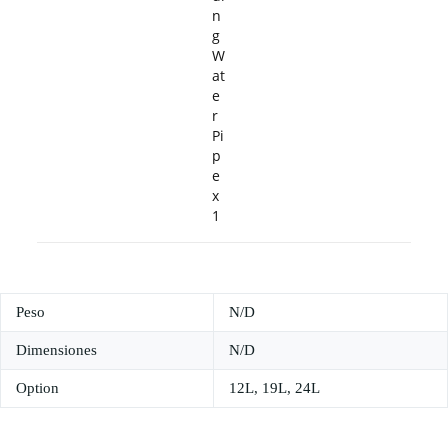
n
g
W
at
e
r
Pi
p
e
x
1
Peso
N/D
Dimensiones
N/D
Option
12L, 19L, 24L