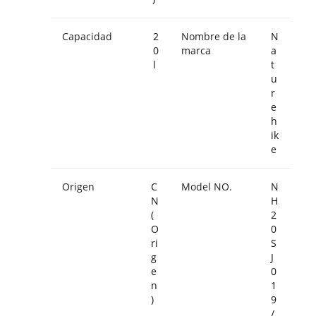
Capacidad
2
Nombre de la
N
0
marca
a
l
t
u
r
e
h
ik
e
Origen
C
Model NO.
N
N
H
(
2
O
0
ri
S
g
J
e
0
n
1
)
9
/