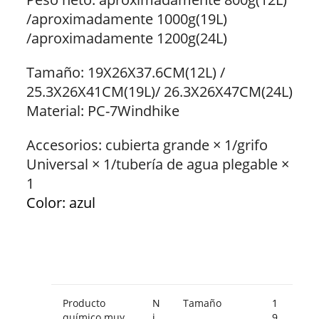
/aproximadamente 1000g(19L)
/aproximadamente 1200g(24L)
Tamaño: 19X26X37.6CM(12L) /
25.3X26X41CM(19L)/ 26.3X26X47CM(24L)
Material: PC-7Windhike
Accesorios: cubierta grande × 1/grifo
Universal × 1/tubería de agua plegable ×
1
Color: azul
Producto
N
Tamaño
1
químico muy
i
9