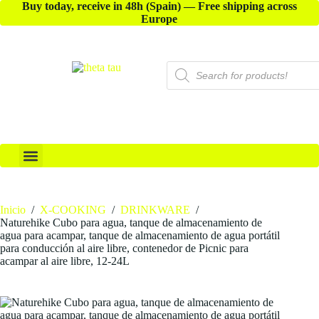
Buy today, receive in 48h (Spain) — Free shipping across
Europe
X-ACCESSORIES
Inicio
/
X-COOKING
/
DRINKWARE
/
Naturehike Cubo para agua, tanque de almacenamiento de
agua para acampar, tanque de almacenamiento de agua portátil
para conducción al aire libre, contenedor de Picnic para
acampar al aire libre, 12-24L