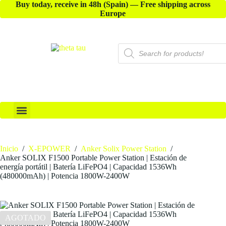
Buy today, receive in 48h (Spain) — Free shipping across
Europe
X-ACCESSORIES
Inicio
/
X-EPOWER
/
Anker Solix Power Station
/
Anker SOLIX F1500 Portable Power Station | Estación de
energía portátil | Batería LiFePO4 | Capacidad 1536Wh
(480000mAh) | Potencia 1800W-2400W
AGOTADO