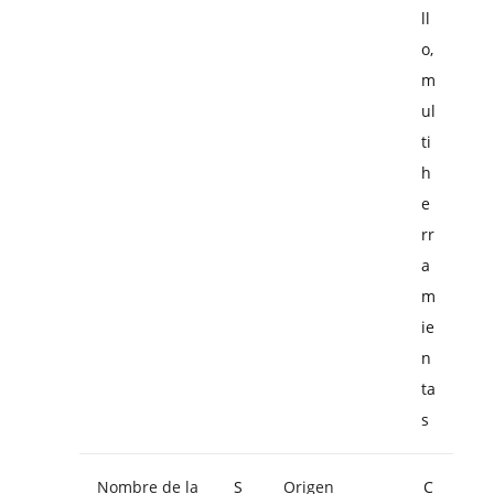
ll
o,
m
ul
ti
h
e
rr
a
m
ie
n
ta
s
Nombre de la
S
Origen
C