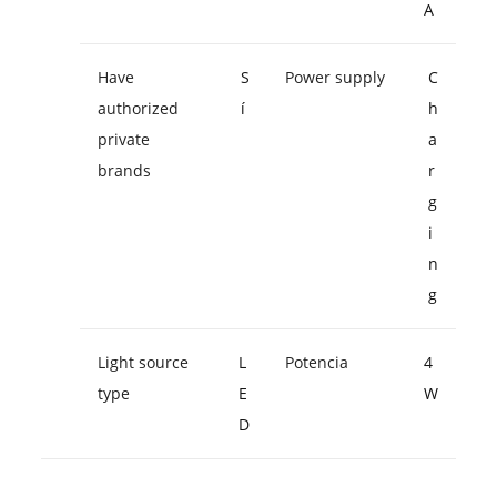
A
Have
S
Power supply
C
authorized
í
h
private
a
brands
r
g
i
n
g
Light source
L
Potencia
4
type
E
W
D