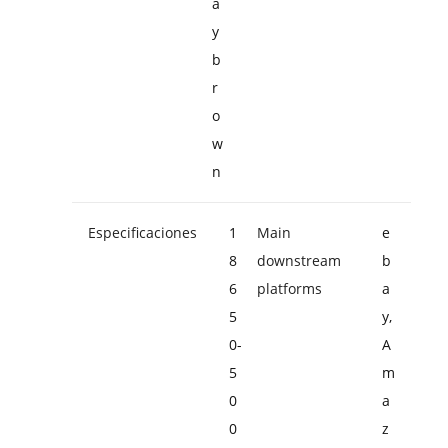
a
y
b
r
o
w
n
Especificaciones
1
Main
e
8
downstream
b
6
platforms
a
5
y,
0-
A
5
m
0
a
0
z