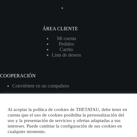
ÁREA CLIENTE
Mi cuenta
Pedidos
Carrito
Lista de deseos
COOPERACIÓN
Conviértete en un compañero
Al aceptar la política de cookies de THETATAU, debe tener en
cuenta que el uso de cookies posibilita la personalización del
Spanish
uso y la presentación de servicios y ofertas adaptadas a sus
intereses. Puede cambiar la configuración de sus cookies en
cualquier momento.