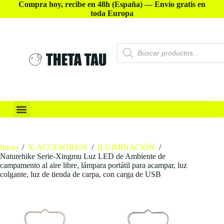
Compra hoy, recibe en 48h (España) — Envío gratis en
toda Europa
X-DORMIENDO
X-ACCESORIOS
Inicio
/
X-ACCESORIOS
/
ILUIMINACIÓN
/
Naturehike Serie-Xingmu Luz LED de Ambiente de
campamento al aire libre, lámpara portátil para acampar, luz
colgante, luz de tienda de carpa, con carga de USB