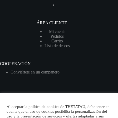
ÁREA CLIENTE
Mi cuenta
Pedidos
Carrito
Lista de deseos
COOPERACIÓN
Conviértete en un compañero
Spanish
Al aceptar la política de cookies de THETATAU, debe tener en
cuenta que el uso de cookies posibilita la personalización del
uso y la presentación de servicios y ofertas adaptadas a sus