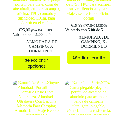
portátil para viaje, cojín de
de 175g TPU para acampar,
aire ultraligero para acampar,
suave, silenciosa, y para
oficina, TPU, cómodo y
viajes, senderismo, oficina,
silencioso, 11Cm, para
dormir
dormir en el cuello
€
19,99
(IVA INCLUIDO)
€
25,00
Valorado con
5.00
de 5
(IVA INCLUIDO)
Valorado con
5.00
de 5
ALMOHADA DE
ALMOHADA DE
CAMPING
,
X-
CAMPING
,
X-
DORMIENDO
DORMIENDO
Añadir al carrito
Seleccionar
opciones