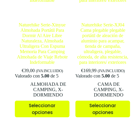
Naturehike Serie-Xinyue
Naturehike Serie-XJ04
Almohada Portátil Para
Cama plegable plegable
Dormir Al Aire Libre
portátil de aleación de
Naturaleza, Almohada
aluminio para acampar,
Ultraligera Con Espuma
tienda de campaña,
Memoria Para Camping
ultraligera, plegable,
Almohada de Viaje Rebote
cómoda, de alta resistencia,
Indeformable
para interiores/ exteriores
€
39,00
€
169,99
(IVA INCLUIDO)
(IVA INCLUIDO)
Valorado con
5.00
de 5
Valorado con
5.00
de 5
ALMOHADA DE
CAMA DE
CAMPING
,
X-
CAMPING
,
X-
DORMIENDO
DORMIENDO
Seleccionar
Seleccionar
opciones
opciones