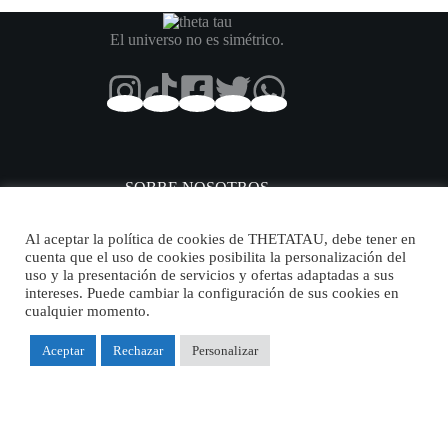
El universo no es simétrico.
SOBRE NOSOTROS
Sobre nosotros
Contacto
Al aceptar la política de cookies de THETATAU, debe tener en
Aviso legal
cuenta que el uso de cookies posibilita la personalización del
Política de privacidad
uso y la presentación de servicios y ofertas adaptadas a sus
Certificado
intereses. Puede cambiar la configuración de sus cookies en
Condiciones generales de venta
cualquier momento.
Aceptar
Rechazar
Personalizar
ÁREA CLIENTE