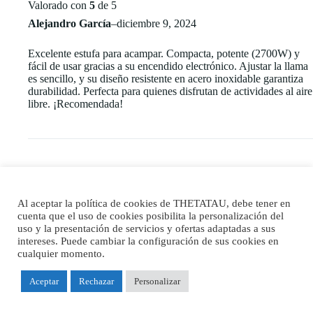
Valorado con
5
de 5
Alejandro García
–
diciembre 9, 2024
Excelente estufa para acampar. Compacta, potente (2700W) y
fácil de usar gracias a su encendido electrónico. Ajustar la llama
es sencillo, y su diseño resistente en acero inoxidable garantiza
durabilidad. Perfecta para quienes disfrutan de actividades al aire
libre. ¡Recomendada!
Al aceptar la política de cookies de THETATAU, debe tener en
cuenta que el uso de cookies posibilita la personalización del
Valorado con
5
de 5
uso y la presentación de servicios y ofertas adaptadas a sus
Ignacio Ferrer
–
febrero 4, 2025
intereses. Puede cambiar la configuración de sus cookies en
cualquier momento.
La estufa de calefacción Naturehike Riyan es una gran opción
Aceptar
Rechazar
Personalizar
para acampar en climas fríos. Su potencia de 2700W calienta
rápidamente y permite ajustar la intensidad del fuego según las
necesidades. Además, es compacta y fácil de transportar. ¡Muy