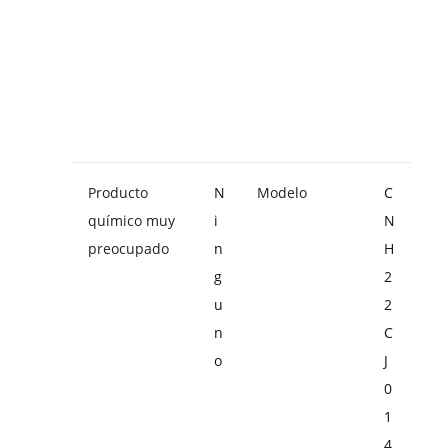
Producto
N
Modelo
C
químico muy
i
N
preocupado
n
H
g
2
u
2
n
C
o
J
0
1
4