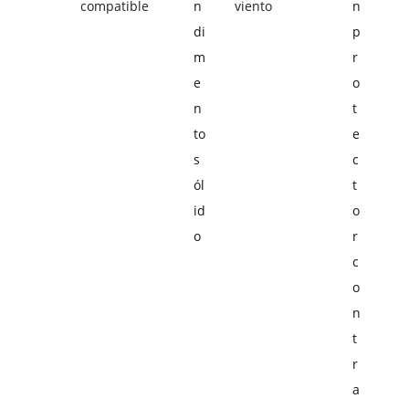
compatible
n
viento
n
di
p
m
r
e
o
n
t
to
e
s
c
ól
t
id
o
o
r
c
o
n
t
r
a