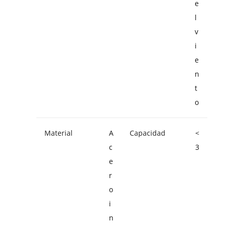
e
l
v
i
e
n
t
o
Material
A
Capacidad
<
c
3
e
r
o
i
n