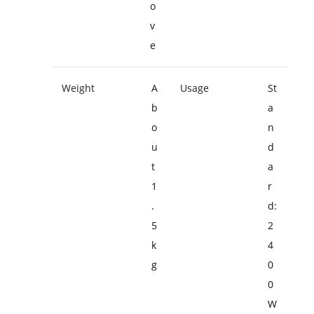
o
v
e
Weight
A
Usage
St
b
a
o
n
u
d
t
a
1
r
.
d:
5
2
k
4
g
0
0
W