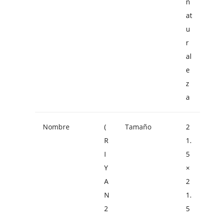
n
at
u
r
al
e
z
a
Nombre
(
Tamaño
2
R
1.
I
5
Y
×
A
2
N
1.
2
5