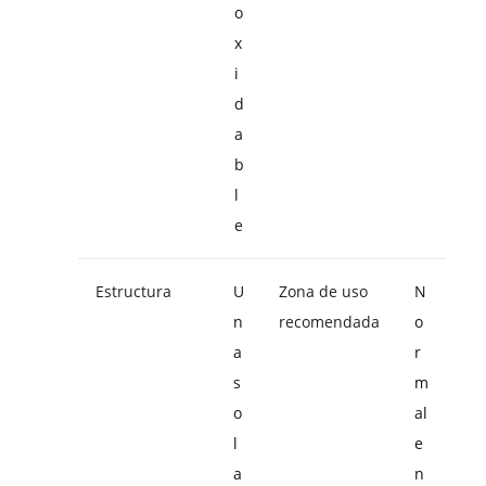
o
x
i
d
a
b
l
e
Estructura
U
Zona de uso
N
n
recomendada
o
a
r
s
m
o
al
l
e
a
n