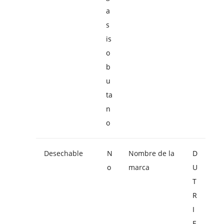
a
s
is
o
b
u
ta
n
o
Desechable
N
Nombre de la
D
o
marca
U
T
R
I
E