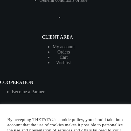
General conditions of sale
CLIENT AREA
My account
Orders
Cart
Wishlist
COOPERATION
Become a Partner
By accepting THETATAU's cookie policy, you should take into
English
account that the use of cookies makes it possible to personalize
the use and presentation of services and offers tailored to your